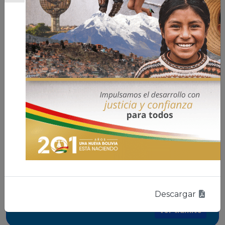
para su comercialización dentro del territorio
Ver trámite
del Estado Plurinacional de Bolivia.
Solicitud de registro y
autorización como empresa
acreditada para expedir
certificados de
cumplimiento
Trámite para acreditarse como empresa
nacional o extranjera para realizar las pruebas,
ensayos y certificaciones del cumplimiento de
requisitos técnicos de las máquinas de juego o
medios de juego (electrónicos o
Descargar
electromecánicos o software de juego),
medios de acceso al juego y juegos que
Ver trámite
utilicen herramientas informáticas para su