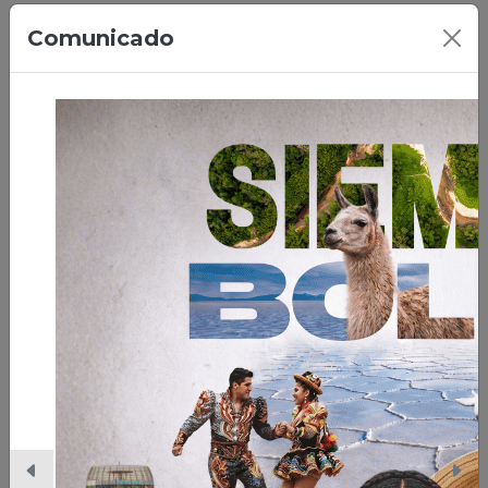
Comunicado
Trámites
Ver todos los trámites
Solicitud de registro y
autorización como
fabricante acreditado de
máquinas de juego o medios
de juegos, de lotería, azar y
Tramite de registro y autorización para
sorteos.
empresas nacionales o extranjeras fabricantes
de máquinas de juego o medios de juego, de
lotería, azar y sorteos que cuenten con el
certificado de cumplimiento expedido por una
empresa certificadora autorizada por al AJ