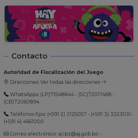
Contacto
Autoridad de Fiscalización del Juego
Direcciones:
Ver todas las direcciones
WhatsApps: (LP)71548844 - (SC)72017468 -
(CB)72060894
Teléfonos fijos: (+591 2) 2125057 - (+591 3) 3323031-
(+591 4) 4661000
Correo electrónico:
aj.lpz@aj.gob.bo
-