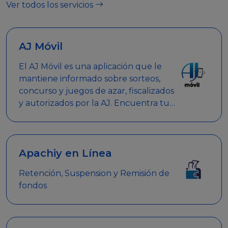
Ver todos los servicios
AJ Móvil
El AJ Móvil es una aplicación que le
mantiene informado sobre sorteos,
concurso y juegos de azar, fiscalizados
y autorizados por la AJ. Encuentra tus
respuestas y haz búsquedas por
nombre de empresa, nombre de la
promoción empresarial o palabra
clave.
Apachiy en Línea
Retención, Suspension y Remisión de
fondos