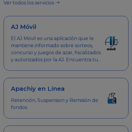
Ver todos los servicios
AJ Móvil
El AJ Móvil es una aplicación que le
mantiene informado sobre sorteos,
concurso y juegos de azar, fiscalizados
y autorizados por la AJ. Encuentra tus
respuestas y haz búsquedas por
nombre de empresa, nombre de la
promoción empresarial o palabra
clave.
Apachiy en Línea
Retención, Suspension y Remisión de
fondos