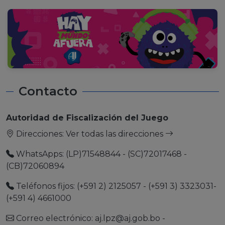
Contacto
Autoridad de Fiscalización del Juego
Direcciones:
Ver todas las direcciones
WhatsApps: (LP)71548844 - (SC)72017468 -
(CB)72060894
Teléfonos fijos: (+591 2) 2125057 - (+591 3) 3323031-
(+591 4) 4661000
Correo electrónico:
aj.lpz@aj.gob.bo
-