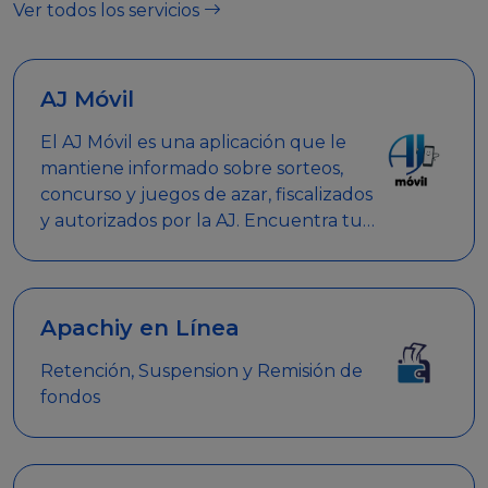
Ver todos los servicios
AJ Móvil
El AJ Móvil es una aplicación que le
mantiene informado sobre sorteos,
concurso y juegos de azar, fiscalizados
y autorizados por la AJ. Encuentra tus
respuestas y haz búsquedas por
nombre de empresa, nombre de la
promoción empresarial o palabra
clave.
Apachiy en Línea
Retención, Suspension y Remisión de
fondos