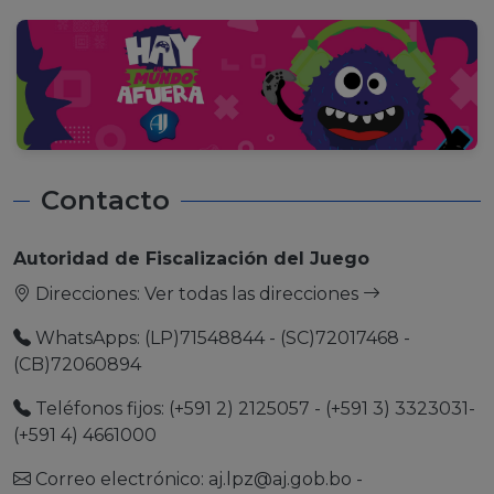
Contacto
Autoridad de Fiscalización del Juego
Direcciones:
Ver todas las direcciones
WhatsApps: (LP)71548844 - (SC)72017468 -
(CB)72060894
Teléfonos fijos: (+591 2) 2125057 - (+591 3) 3323031-
(+591 4) 4661000
Correo electrónico:
aj.lpz@aj.gob.bo
-