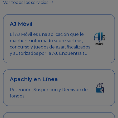
Ver todos los servicios
AJ Móvil
El AJ Móvil es una aplicación que le
mantiene informado sobre sorteos,
concurso y juegos de azar, fiscalizados
y autorizados por la AJ. Encuentra tus
respuestas y haz búsquedas por
nombre de empresa, nombre de la
promoción empresarial o palabra
clave.
Apachiy en Línea
Retención, Suspension y Remisión de
fondos