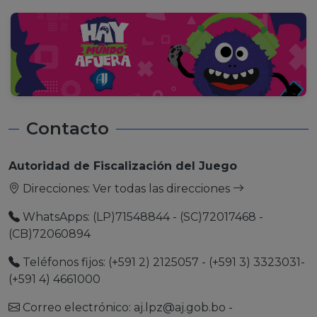
Contacto
Autoridad de Fiscalización del Juego
Direcciones:
Ver todas las direcciones
WhatsApps: (LP)71548844 - (SC)72017468 -
(CB)72060894
Teléfonos fijos: (+591 2) 2125057 - (+591 3) 3323031-
(+591 4) 4661000
Correo electrónico:
aj.lpz@aj.gob.bo
-