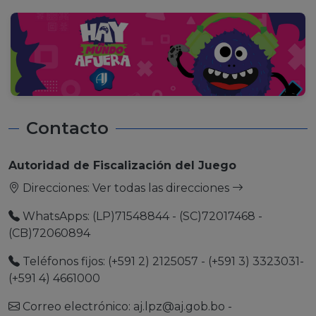
Contacto
Autoridad de Fiscalización del Juego
Direcciones:
Ver todas las direcciones
WhatsApps: (LP)71548844 - (SC)72017468 -
(CB)72060894
Teléfonos fijos: (+591 2) 2125057 - (+591 3) 3323031-
(+591 4) 4661000
Correo electrónico:
aj.lpz@aj.gob.bo
-