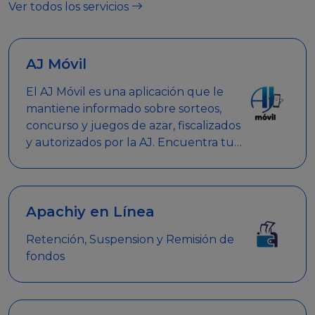
Ver todos los servicios
AJ Móvil
El AJ Móvil es una aplicación que le
mantiene informado sobre sorteos,
concurso y juegos de azar, fiscalizados
y autorizados por la AJ. Encuentra tus
respuestas y haz búsquedas por
nombre de empresa, nombre de la
promoción empresarial o palabra
clave.
Apachiy en Línea
Retención, Suspension y Remisión de
fondos